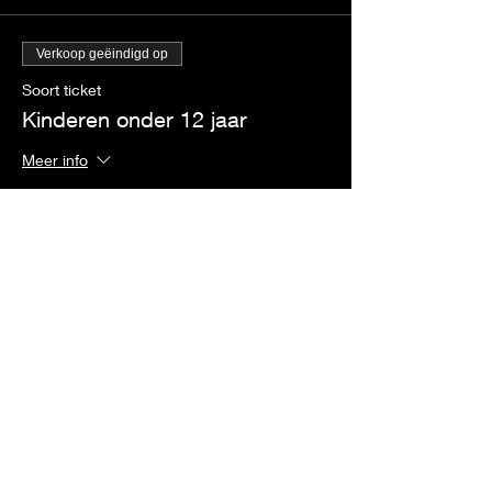
Verkoop geëindigd op
Soort ticket
Kinderen onder 12 jaar
Meer info
Prijs
€ 0,00
Deel dit evenement