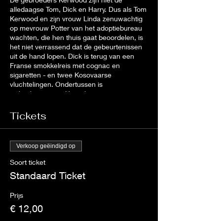
alledaagse Tom, Dick en Harry. Dus als Tom
Kerwood en zijn vrouw Linda zenuwachtig
op mevrouw Potter van het adoptiebureau
wachten, die hen thuis gaat beoordelen, is
het niet verrassend dat de gebeurtenissen
uit de hand lopen. Dick is terug van een
Franse smokkelreis met cognac en
sigaretten - en twee Kosovaarse
vluchtelingen. Ondertussen is
ziekenhuisportier Harry begonnen aan een
ambitieus plan (waarbij lichaamsdelen
betrokken zijn) om de prijs te verlagen voor
Tickets
het huis dat Tom en Linda willen kopen. Er
ontstaat een hilarische chaos, waarbij Tom
steeds wildere verklaringen moet verzinnen
Verkoop geëindigd op
om Linda, mevrouw Potter en een
wantrouwende politieagent tevreden te
Soort ticket
stellen.
Standaard Ticket
Prijs
€ 12,00