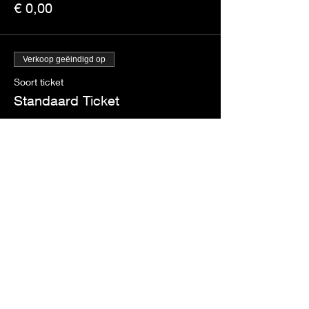
€ 0,00
Verkoop geëindigd op
Soort ticket
Standaard Ticket
Prijs
€ 12,00
Deel dit evenement