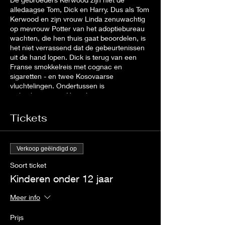
alledaagse Tom, Dick en Harry. Dus als Tom
Kerwood en zijn vrouw Linda zenuwachtig
op mevrouw Potter van het adoptiebureau
wachten, die hen thuis gaat beoordelen, is
het niet verrassend dat de gebeurtenissen
uit de hand lopen. Dick is terug van een
Franse smokkelreis met cognac en
sigaretten - en twee Kosovaarse
vluchtelingen. Ondertussen is
ziekenhuisportier Harry begonnen aan een
ambitieus plan (waarbij lichaamsdelen
betrokken zijn) om de prijs te verlagen voor
Tickets
het huis dat Tom en Linda willen kopen. Er
ontstaat een hilarische chaos, waarbij Tom
steeds wildere verklaringen moet verzinnen
Verkoop geëindigd op
om Linda, mevrouw Potter en een
wantrouwende politieagent tevreden te
Soort ticket
stellen.
Kinderen onder 12 jaar
Meer info
Prijs