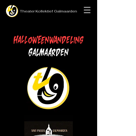
Theater
Kollektief
Galmaarden
Halloweenwandeling
Galmaarden