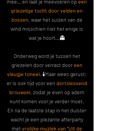
mee… en laat je meevoeren op
een
griezelige tocht door velden en
bossen
, waar het suizen van de
wind misschien niet het enige is
wat je hoort...👻
Onderweg word je tussen het
griezelen door verrast door
een
vleugje toneel
. 🕯️Maar wees gerust:
er is ook tijd voor een
dortslessend
brouwsel
, zodat je even op adem
kunt komen voor je verder moet.
En na de laatste stap in het duister
wacht je een plezante afterparty
met
vrolijke muziek van "Uit de