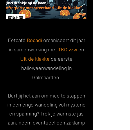
Eetcafé
Bocadi
organiseert dit jaar
in samenwerking met
TKG vzw
en
Uit de klakke
de eerste
halloweenwandeling in
Galmaarden!
Durf jij het aan om mee te stappen
in een enge wandeling vol mysterie
en spanning? Trek je warmste jas
aan, neem eventueel een zaklamp