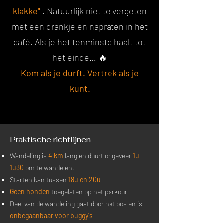
klakke"
. Natuurlijk niet te vergeten
met een drankje en napraten in het
café. Als je het tenminste haalt tot
het einde… 🔥
Kom als je durft. Vertrek als je
kunt.
Praktische richtlijnen
Wandeling is
4 km
lang en duurt ongeveer
1u-
1u30
om te wandelen.
Starten kan tussen
18u en 20u
Geen honden
toegelaten op het parkour
Deel van de wandeling gaat door het bos en is
onbegaanbaar voor buggy's