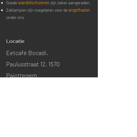
Goede
wandelschoenen
zijn zeker aangeraden.
Zaklampen zijn toegelaten voor de
angsthazen
onder ons
Locatie
Eetcafé Bocadi.
Paulusstraat 12, 1570
Pajottegem
Tickets
Voorverkoop
: 8 Euro -
Reservatie verplicht
Aan de kassa
: 10 Euro